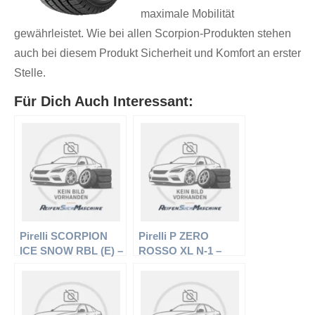
maximale Mobilität
gewährleistet. Wie bei allen Scorpion-Produkten stehen
auch bei diesem Produkt Sicherheit und Komfort an erster
Stelle.
Für Dich Auch Interessant:
Pirelli SCORPION
Pirelli P ZERO
ICE SNOW RBL (E) –
ROSSO XL N-1 –
Offroadreifen –
Offroadreifen –
275/55 R17 109H –
275/45 R19 108Y –
Winterreifen
Sommerreifen