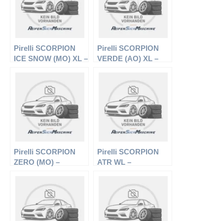
Pirelli SCORPION
Pirelli SCORPION
ICE SNOW (MO) XL –
VERDE (AO) XL –
Offroadreifen –
Offroadreifen –
295/35 R21 107 V –
285/45 R20 112Y –
Winterreifen
Sommerreifen
Pirelli SCORPION
Pirelli SCORPION
ZERO (MO) –
ATR WL –
Offroadreifen –
Offroadreifen –
275/55 R19 111H –
215/75 R15 106T –
Sommerreifen
Sommerreifen