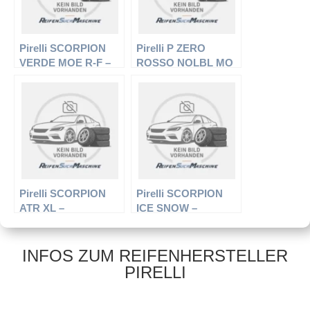
Pirelli SCORPION
Pirelli P ZERO
VERDE MOE R-F –
ROSSO NOLBL MO
Offroadreifen –
– Offroadreifen –
255/45 R20 101W –
255/50 R19 103W –
Sommerreifen
Sommerreifen
Pirelli SCORPION
Pirelli SCORPION
ATR XL –
ICE SNOW –
Offroadreifen –
Offroadreifen –
245/70 R16 111 H –
265/70 R16 112T –
Ganzjahresreifen
Winterreifen
INFOS ZUM REIFENHERSTELLER
PIRELLI