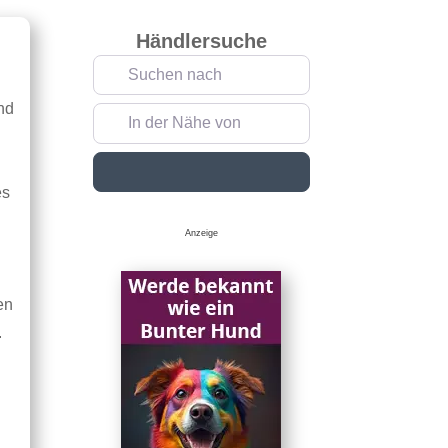
Händlersuche
Suchen nach
und
In der Nähe von
Suchen
es
n
Anzeige
en
.