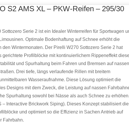
O S2 AMS XL – PKW-Reifen – 295/30
 Sottozero Serie 2 ist ein Idealer Winterreifen für Sportwagen 
 Limousinen. Optimale Bodenhaftung auf Schnee erhöht die
in den Wintermonaten. Der Pirelli W270 Sottozero Serie 2 hat
s gerichtete Profilblöcke mit kontinuierlichem Rippeneffekt dies
tabilität und Spurhaltung beim Fahren und Bremsen auf nasse
raßen. Drei tiefe, längs verlaufende Rillen mit breitem
 unmittelbaren Wasseraufnahme. Diese Lösung optimiert die
es Designs mit dem Zweck, die Leistung auf nassen Fahrbahn
iche Spurhaltung sowohl bei Nässe als auch Schnee zu erhöhen
 – Interactive Brickwork Siping). Dieses Konzept stabilisiert die
lblöcke und optimiert so die Effizienz in Sachen Antrieb auf
er Fahrbahn.