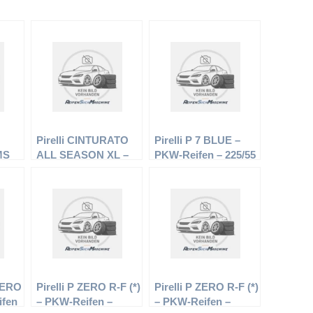
Pirelli CINTURATO
Pirelli P 7 BLUE –
MS
ALL SEASON XL –
PKW-Reifen – 225/55
 –
PKW-Reifen – 205/50
R16 95 W –
 –
R17 93W –
Sommerreifen
Ganzjahresreifen
 NERO
Pirelli P ZERO R-F (*)
Pirelli P ZERO R-F (*)
ifen
– PKW-Reifen –
– PKW-Reifen –