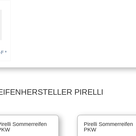
Y –
225/40 R19 89W –
245/50 R18 100W –
Sommerreifen
Sommerreifen
-F *
–
EIFENHERSTELLER PIRELLI
Pirelli Sommerreifen
Pirelli Sommerreifen
PKW
PKW