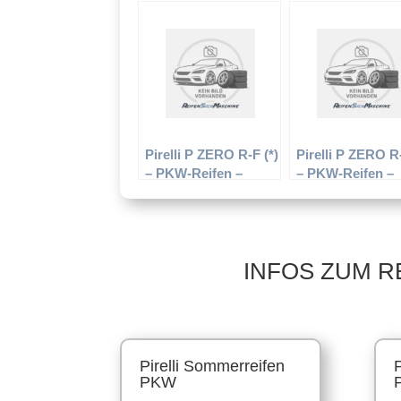
– 245/35 R21 96Y –
– 285/30 R21 100
Sommerreifen
Sommerreifen
Pirelli P ZERO R-F (*)
Pirelli P ZERO R
– PKW-Reifen –
– PKW-Reifen –
205/50 R17 89W –
255/40 R17 94V 
Sommerreifen
Sommerreifen
INFOS ZUM R
Pirelli Sommerreifen
PKW