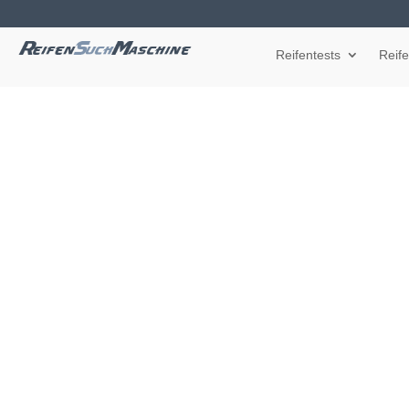
Reifentests
Reif