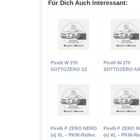
Für Dich Auch Interessant:
Pirelli W 270
Pirelli W 270
SOTTOZERO S2
SOTTOZERO A
(MO) XL – PKW-
XL – PKW-Reifen
Reifen – 295/30 R20
295/30 R20 101W
101W – Winterreifen
Winterreifen
Pirelli P ZERO NERO
Pirelli P ZERO
(e) XL – PKW-Reifen
(e) XL – PKW-Re