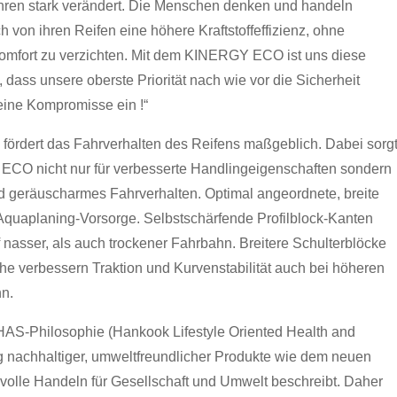
Jahren stark verändert. Die Menschen denken und handeln
von ihren Reifen eine höhere Kraftstoffeffizienz, ohne
rkomfort zu verzichten. Mit dem KINERGY ECO ist uns diese
 dass unsere oberste Priorität nach wie vor die Sicherheit
keine Kompromisse ein !“
 fördert das Fahrverhalten des Reifens maßgeblich. Dabei sorg
Y ECO nicht nur für verbesserte Handlingeigenschaften sondern
nd geräuscharmes Fahrverhalten. Optimal angeordnete, breite
Aquaplaning-Vorsorge. Selbstschärfende Profilblock-Kanten
f nasser, als auch trockener Fahrbahn. Breitere Schulterblöcke
he verbessern Traktion und Kurvenstabilität auch bei höheren
hn.
OHAS-Philosophie (Hankook Lifestyle Oriented Health and
ng nachhaltiger, umweltfreundlicher Produkte wie dem neuen
le Handeln für Gesellschaft und Umwelt beschreibt. Daher