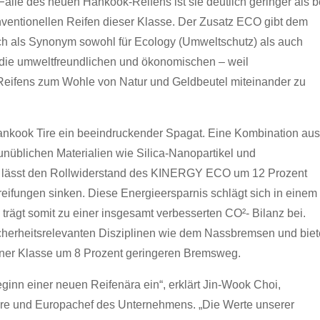
Falle des neuen Hankook-Reifens ist sie deutlich geringer als b
ventionellen Reifen dieser Klasse. Der Zusatz ECO gibt dem
och als Synonym sowohl für Ecology (Umweltschutz) als auch
, die umweltfreundlichen und ökonomischen – weil
 Reifens zum Wohle von Natur und Geldbeutel miteinander zu
kook Tire ein beeindruckender Spagat. Eine Kombination au
nüblichen Materialien wie Silica-Nanopartikel und
ien lässt den Rollwiderstand des KINERGY ECO um 12 Prozent
eifungen sinken. Diese Energieersparnis schlägt sich in einem
 trägt somit zu einer insgesamt verbesserten CO²- Bilanz bei.
icherheitsrelevanten Disziplinen wie dem Nassbremsen und biet
iner Klasse um 8 Prozent geringeren Bremsweg.
inn einer neuen Reifenära ein“, erklärt Jin-Wook Choi,
ire und Europachef des Unternehmens. „Die Werte unserer