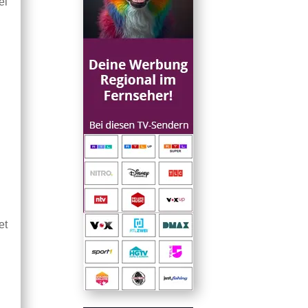
ei
s
et