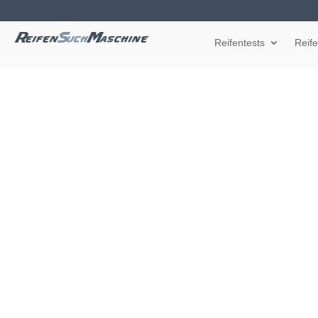
Reifentests
Reif