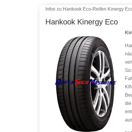
Infos zu Hankook Eco-Reifen Kinergy Ec
Hankook Kinergy Eco
Kin
Ha
näc
ver
Sic
Fah
KIN
Bew
die
ent
aus