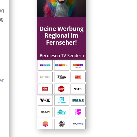
ng
ng
fen