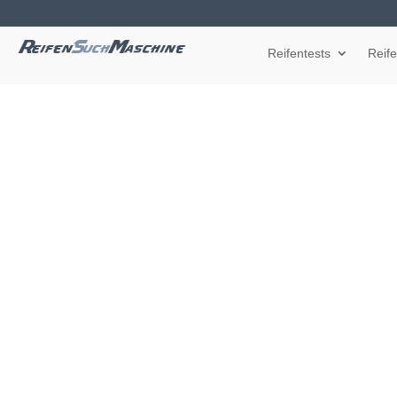
Reifentests
Reif