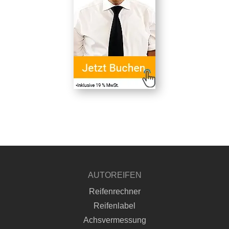
AUTOREIFEN
Reifenrechner
Reifenlabel
Achsvermessung