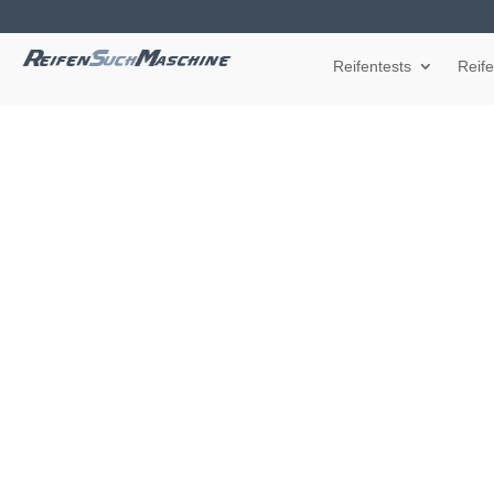
Reifentests
Reif