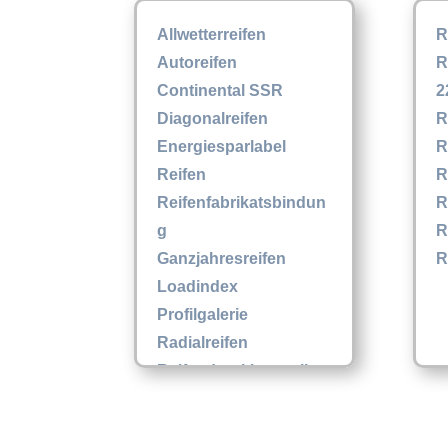
Allwetterreifen
R
Autoreifen
R
Continental SSR
2
Diagonalreifen
R
Energiesparlabel
R
Reifen
R
Reifenfabrikatsbindun
R
g
R
Ganzjahresreifen
R
Loadindex
Profilgalerie
Radialreifen
Reifendruckkontrollsy
stem