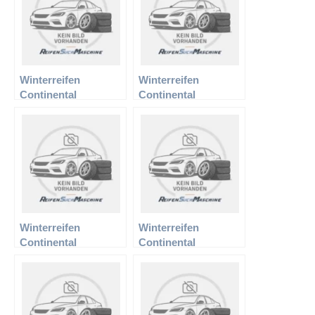
Winterreifen
Winterreifen
Continental
Continental
195/60R15 88H TS
205/50R16 87H TS
810
790
Winterreifen
Winterreifen
Continental
Continental
205/55R17 95V Sport
205/60R15 91H TS
N-0 XL TS 810
810