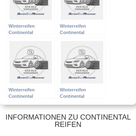
Winterreifen
Winterreifen
Continental
Continental
205/60R15 91T TS
215/45R17 91H XL TS
810
790
Winterreifen
Winterreifen
Continental
Continental
225/55R16 95H MO
265/35R18 97V Sport
TS 810
XL TS 810
INFORMATIONEN ZU CONTINENTAL
REIFEN