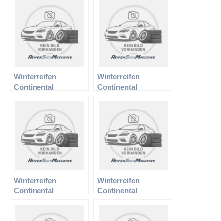
TS 810
810
Winterreifen
Winterreifen
Continental
Continental
215/55R16 97H XL TS
225/55R16 95H TS
810
810
Winterreifen
Winterreifen
Continental
Continental
235/45R17 94H TS
235/50R18 101V XL
810
TS 790