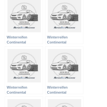
800
810
Winterreifen
Winterreifen
Continental
Continental
195/60R15 88H TS
205/60R15 91T TS
810
810
Winterreifen
Winterreifen
Continental
Continental
215/45R17 91H XL TS
215/55R16 93H TS
790
810