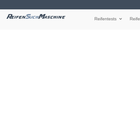
Reifentests
Reif