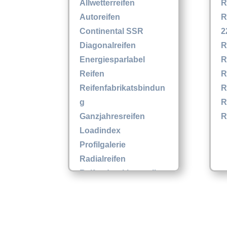
Allwetterreifen
R
Autoreifen
R
Continental SSR
2
Diagonalreifen
R
Energiesparlabel
R
Reifen
R
Reifenfabrikatsbindun
R
g
R
Ganzjahresreifen
R
Loadindex
Profilgalerie
Radialreifen
Reifendruckkontrollsy
stem