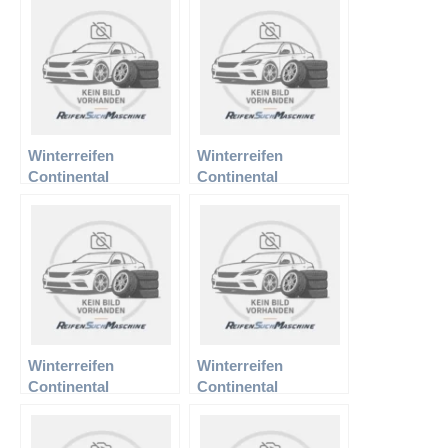
800
Winterreifen
Winterreifen
Continental
Continental
185/55R14 80T TS
185/70R14 88T TS
780
800
Winterreifen
Winterreifen
Continental
Continental
195/60R15 88H TS
205/50R16 87H TS
810
790